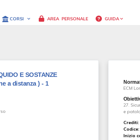
CORSI
AREA
PERSONALE
GUIDA
IQUIDO E SOSTANZE
Normat
e a distanza )
- 1
ECM Lo
Obietti
27. Sicu
e patol
Crediti:
Codice:
Inizio c