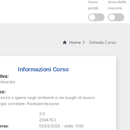
Home
Scheda Corso
Informazioni Corso
iva:
mbardia
vo:
rezza e igiene negli ambienti e nei luoghi di lavoro
ogie correlate. Radioprotezione
2.0
216476.1
orso:
01/01/2026
-
dalle: 0:00