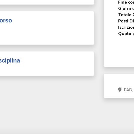
Fine co
Giorni c
Totale 
corso
Posti Di
Iscrizio
Quota p
sciplina
FAD,