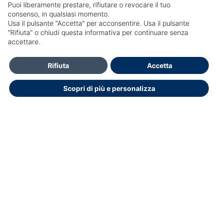
Puoi liberamente prestare, rifiutare o revocare il tuo
consenso, in qualsiasi momento.
Usa il pulsante “Accetta” per acconsentire. Usa il pulsante
SailPortal 8.5.1 build 18
“Rifiuta” o chiudi questa informativa per continuare senza
accettare.
Contatti
Rifiuta
Accetta
Per Informazioni e accesso al portale Contattare Ufficio
Scopri di più e personalizza
Formazione: segreteria.didattica@hsr.it
segreteria.didattica@hsr.it
segreteria.didattica@hsr.it
Dichiarazione di accessibilità
Copyright © 2026.
Educasoftware