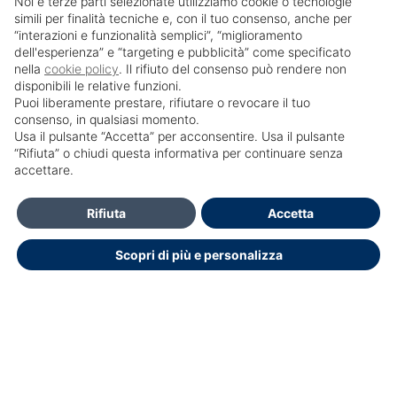
Noi e terze parti selezionate utilizziamo cookie o tecnologie
simili per finalità tecniche e, con il tuo consenso, anche per
“interazioni e funzionalità semplici”, “miglioramento
dell'esperienza” e “targeting e pubblicità” come specificato
nella
cookie policy
. Il rifiuto del consenso può rendere non
disponibili le relative funzioni.
Puoi liberamente prestare, rifiutare o revocare il tuo
consenso, in qualsiasi momento.
Usa il pulsante “Accetta” per acconsentire. Usa il pulsante
SailPortal 8.5.1 build 18
“Rifiuta” o chiudi questa informativa per continuare senza
accettare.
Contatti
Rifiuta
Accetta
Per Informazioni e accesso al portale Contattare Ufficio
Scopri di più e personalizza
Formazione: segreteria.didattica@hsr.it
segreteria.didattica@hsr.it
segreteria.didattica@hsr.it
Dichiarazione di accessibilità