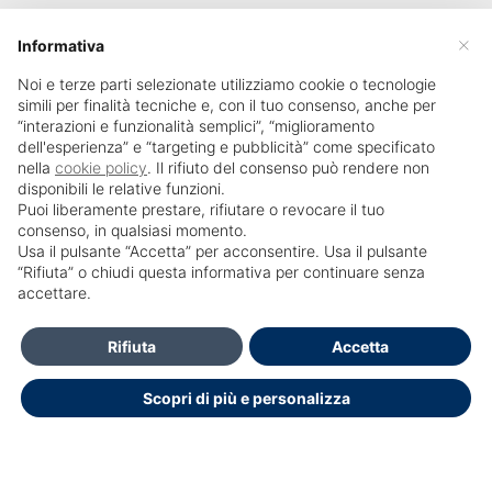
×
Informativa
Noi e terze parti selezionate utilizziamo cookie o tecnologie
simili per finalità tecniche e, con il tuo consenso, anche per
“interazioni e funzionalità semplici”, “miglioramento
dell'esperienza” e “targeting e pubblicità” come specificato
nella
cookie policy
. Il rifiuto del consenso può rendere non
disponibili le relative funzioni.
Puoi liberamente prestare, rifiutare o revocare il tuo
consenso, in qualsiasi momento.
Usa il pulsante “Accetta” per acconsentire. Usa il pulsante
SailPortal 8.5.1 build 18
“Rifiuta” o chiudi questa informativa per continuare senza
accettare.
Contatti
Rifiuta
Accetta
Per Informazioni e accesso al portale Contattare Ufficio
Scopri di più e personalizza
Formazione: segreteria.didattica@hsr.it
segreteria.didattica@hsr.it
segreteria.didattica@hsr.it