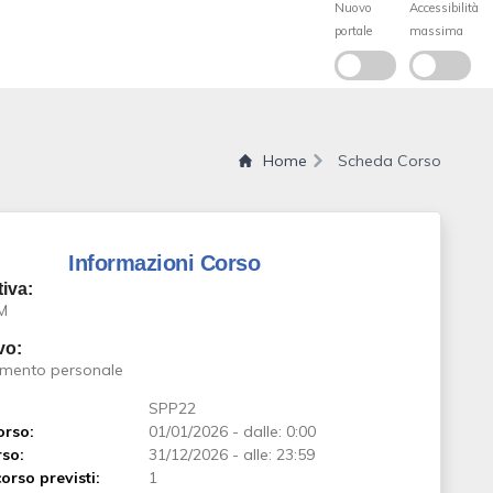
Home
Scheda Corso
Informazioni Corso
iva:
M
vo:
amento personale
SPP22
orso:
01/01/2026
-
dalle: 0:00
rso:
31/12/2026
-
alle: 23:59
orso previsti:
1