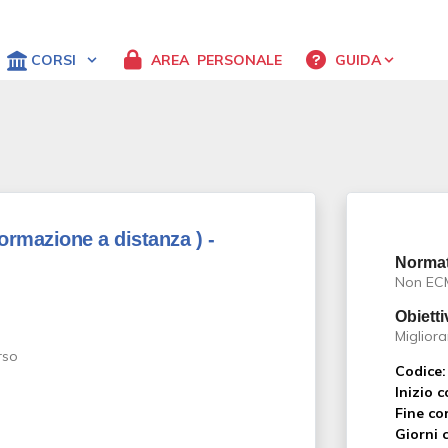
CORSI
AREA
PERSONALE
GUIDA
Formazione a distanza )
-
Normat
Non EC
Obietti
Miglior
Codice:
Inizio c
Fine co
Giorni c