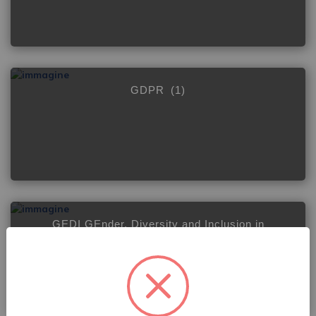
GDPR
(1)
GEDI GEnder, Diversity and Inclusion in
medicine
(4)