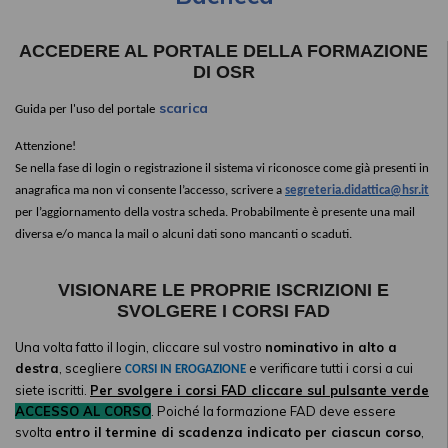
ACCEDERE AL PORTALE DELLA FORMAZIONE
DI OSR
scarica
.
Guida per l'uso del portale
Attenzione!
Se nella fase di login o registrazione il sistema vi riconosce come già presenti in
anagrafica ma non vi consente l’accesso, scrivere a
segreteria.didattica@hsr.it
per l’aggiornamento della vostra scheda. Probabilmente è presente una mail
diversa e/o manca la mail o alcuni dati sono mancanti o scaduti.
VISIONARE LE PROPRIE ISCRIZIONI E
SVOLGERE I CORSI FAD
Una volta fatto il login, cliccare sul vostro
nominativo in alto a
destra
, scegliere
e verificare tutti i corsi a cui
CORSI IN EROGAZIONE
siete iscritti.
Per svolgere i corsi FAD cliccare sul pulsante verde
ACCESSO AL CORSO
. Poiché la formazione FAD deve essere
svolta
entro il termine di scadenza indicato per ciascun corso
,