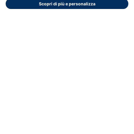
Per Informazioni e accesso al portale Contattare Ufficio
Scopri di più e personalizza
Formazione: segreteria.didattica@hsr.it
segreteria.didattica@hsr.it
segreteria.didattica@hsr.it
Dichiarazione di accessibilità
Copyright © 2026.
Educasoftware
Ottimizzato per Chrome
Privacy e cookie policy