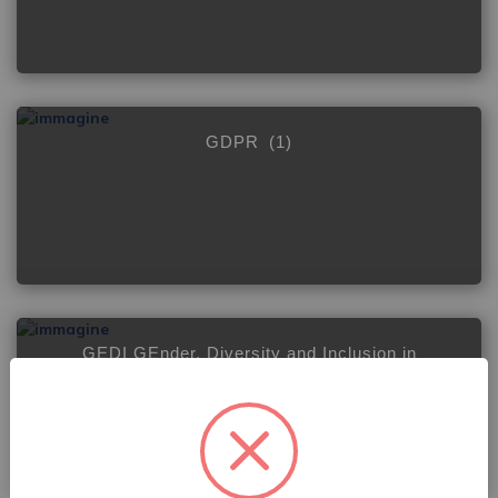
GDPR
(1)
GEDI GEnder, Diversity and Inclusion in
medicine
(4)