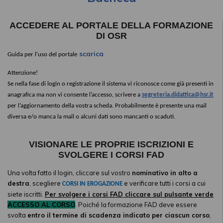
ACCEDERE AL PORTALE DELLA FORMAZIONE
DI OSR
scarica
.
Guida per l'uso del portale
Attenzione!
Se nella fase di login o registrazione il sistema vi riconosce come già presenti in
anagrafica ma non vi consente l’accesso, scrivere a
segreteria.didattica@hsr.it
per l’aggiornamento della vostra scheda. Probabilmente è presente una mail
diversa e/o manca la mail o alcuni dati sono mancanti o scaduti.
VISIONARE LE PROPRIE ISCRIZIONI E
SVOLGERE I CORSI FAD
Una volta fatto il login, cliccare sul vostro
nominativo in alto a
destra
, scegliere
e verificare tutti i corsi a cui
CORSI IN EROGAZIONE
siete iscritti.
Per svolgere i corsi FAD cliccare sul pulsante verde
ACCESSO AL CORSO
. Poiché la formazione FAD deve essere
svolta
entro il termine di scadenza indicato per ciascun corso
,