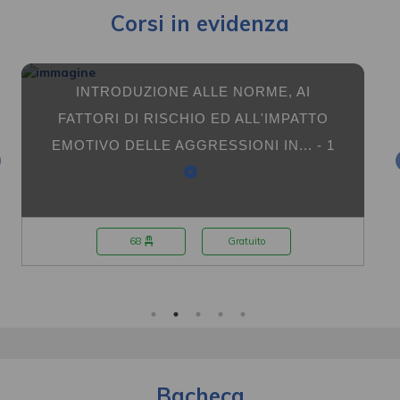
Corsi in evidenza
RME, AI
RISCHIO BIOLOGICO - 1
L'IMPATTO
 IN... - 1
ito
587
Gratuito
Bacheca