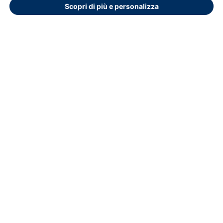
Per Informazioni e accesso al portale Contattare Ufficio
Scopri di più e personalizza
Formazione: segreteria.didattica@hsr.it
segreteria.didattica@hsr.it
segreteria.didattica@hsr.it
Dichiarazione di accessibilità
Copyright © 2026.
Educasoftware
Ottimizzato per Chrome
Privacy e cookie policy